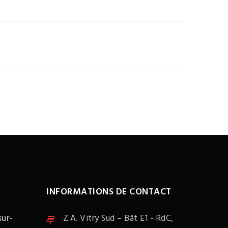
INFORMATIONS DE CONTACT
sur-
Z.A. Vitry Sud – Bât E1 - RdC,