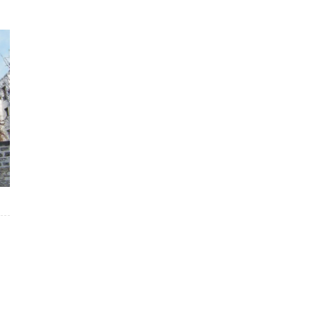
polis et
Entreprise très sérieuse et
 été
consciencieuse, qui a le sens du
ur la
détail. Une équipe très appliquée et
e chaque
capable de finir un travail complexe
ail. Du
en milieu occupé. Ponctuel, réactif et
ommande
de très bon conseil. Je n’hésiterai pas
Joël Lemoine
x
Serau Ingénierie – Architecte