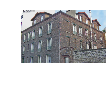
Hugo et son équipe étaient 
courtois. Les délais ont
respectés. Rien à redire s
propreté, c’était impeccabl
soir quand je rentrai du trav
professionnalisme, je rec
vivement !!
Céline Moreau
Particulièr