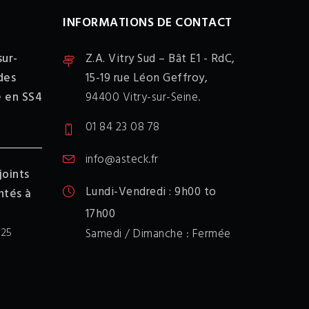
INFORMATIONS DE CONTACT
sur-
Z.A. Vitry Sud – Bât E1 - RdC,
des
15-19 rue Léon Geffroy,
é en SS4
94400 Vitry-sur-Seine.
01 84 23 08 78
info@asteck.fr
joints
Lundi-Vendredi : 9h00 to
ntés à
17h00
Samedi / Dimanche : Fermée
025