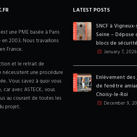
.FR
LATEST POSTS
SNCF à Vigneux-
est une PME basée à Paris
Seine – Dépose 
 en 2003. Nous travaillons
blocs de sécurit
en France.
January 7, 2026
tion et le retrait de
te nécessitent une procédure
Enlèvement des 
sée. Vous savez à quoi vous
de fenêtre amia
e, car avec ASTECK, vous
Choisy-le-Roi
us au courant de toutes les
December 9, 2
u projet.